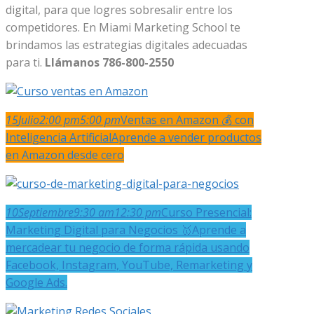
digital, para que logres sobresalir entre los
competidores. En Miami Marketing School te
brindamos las estrategias digitales adecuadas
para ti.
Llámanos 786-800-2550
15
Julio
2:00 pm
5:00 pm
Ventas en Amazon 💰 con
Inteligencia Artificial
Aprende a vender productos
en Amazon desde cero
10
Septiembre
9:30 am
12:30 pm
Curso Presencial:
Marketing Digital para Negocios 🥇
Aprende a
mercadear tu negocio de forma rápida usando
Facebook, Instagram, YouTube, Remarketing y
Google Ads.