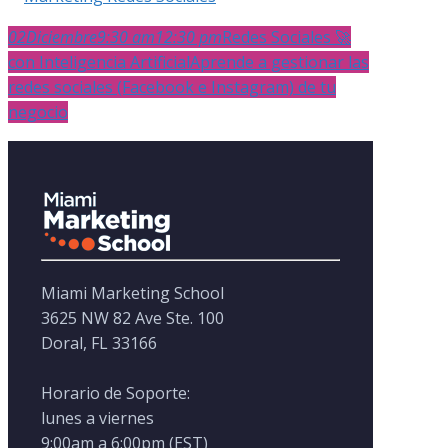
02
Diciembre
9:30 am
12:30 pm
Redes Sociales 🚀
con Inteligencia Artificial
Aprende a gestionar las
redes sociales (Facebook e Instagram) de tu
negocio
Miami Marketing School
3625 NW 82 Ave Ste. 100
Doral, FL 33166
Horario de Soporte:
lunes a viernes
9:00am a 6:00pm (EST)