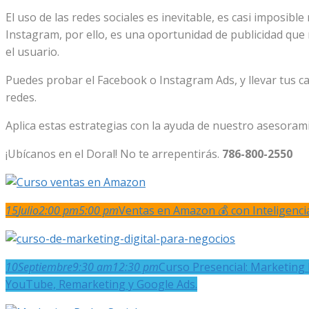
El uso de las redes sociales es inevitable, es casi imposi
Instagram, por ello, es una oportunidad de publicidad que 
el usuario.
Puedes probar el Facebook o Instagram Ads, y llevar tus cam
redes.
Aplica estas estrategias con la ayuda de nuestro asesorami
¡Ubícanos en el Doral! No te arrepentirás.
786-800-2550
15
Julio
2:00 pm
5:00 pm
Ventas en Amazon 💰 con Inteligencia 
10
Septiembre
9:30 am
12:30 pm
Curso Presencial: Marketing 
YouTube, Remarketing y Google Ads.