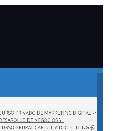
OS Y ENTRENAMIENTOS 🎯
CURSO PRIVADO DE MARKETING DIGITAL 🥇
DESAROLLO DE NEGOCIOS 🚀
CURSO GRUPAL CAPCUT VIDEO EDITING 📹