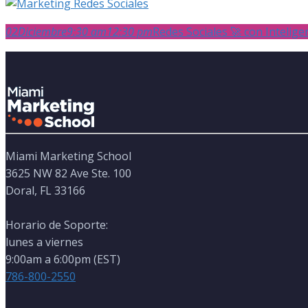
02
Diciembre
9:30 am
12:30 pm
Redes Sociales 🚀 con Inteligenc
Miami Marketing School
3625 NW 82 Ave Ste. 100
Doral, FL 33166
Horario de Soporte:
lunes a viernes
9:00am a 6:00pm (EST)
786-800-2550