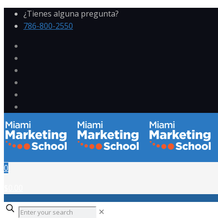
¿Tienes alguna pregunta?
786-800-2550
0
$0.00
✕