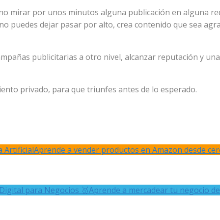
ble no mirar por unos minutos alguna publicación en alguna 
no puedes dejar pasar por alto, crea contenido que sea agra
pañas publicitarias a otro nivel, alcanzar reputación y una 
ento privado, para que triunfes antes de lo esperado.
Artificial
Aprende a vender productos en Amazon desde cer
Digital para Negocios 🥇
Aprende a mercadear tu negocio de