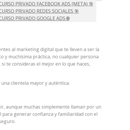
CURSO PRIVADO FACEBOOK ADS (META) 🎯
CURSO PRIVADO REDES SOCIALES 🎯
CURSO PRIVADO GOOGLE ADS 🌐
ULTORÍAS 💡
O PRIVADO DE AMAZON FBA 💰
es al marketing digital que te lleven a ser la
to y muchísima práctica, no cualquier persona
 si te consideras el mejor en lo que haces,
una clientela mayor y auténtica.
cudir, aunque muchas simplemente llaman por un
l para generar confianza y familiaridad con el
 seguro.