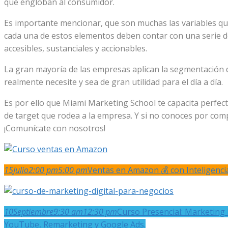
que engloban al consumidor.
Es importante mencionar, que son muchas las variables que
cada una de estos elementos deben contar con una serie de
accesibles, sustanciales y accionables.
La gran mayoría de las empresas aplican la segmentación de
realmente necesite y sea de gran utilidad para el día a día.
Es por ello que Miami Marketing School te capacita perfec
de target que rodea a la empresa. Y si no conoces por comp
¡Comunícate con nosotros!
15
Julio
2:00 pm
5:00 pm
Ventas en Amazon 💰 con Inteligencia 
10
Septiembre
9:30 am
12:30 pm
Curso Presencial: Marketing 
YouTube, Remarketing y Google Ads.