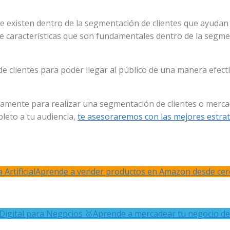
 existen dentro de la segmentación de clientes que ayudan a
 características que son fundamentales dentro de la segmen
 clientes para poder llegar al público de una manera efecti
tamente para realizar una segmentación de clientes o mercad
leto a tu audiencia,
te asesoraremos con las mejores estrat
Artificial
Aprende a vender productos en Amazon desde cer
Digital para Negocios 🥇
Aprende a mercadear tu negocio de