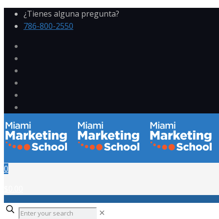
¿Tienes alguna pregunta?
786-800-2550
0
$0.00
✕