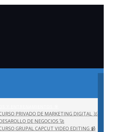
OS Y ENTRENAMIENTOS 🎯
CURSO PRIVADO DE MARKETING DIGITAL 🥇
DESAROLLO DE NEGOCIOS 🚀
CURSO GRUPAL CAPCUT VIDEO EDITING 📹