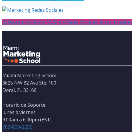
02
Diciembre
9:30 am
12:30 pm
Redes Sociales 🚀 con Inteligenc
Miami Marketing School
3625 NW 82 Ave Ste. 100
Doral, FL 33166
Horario de Soporte:
lunes a viernes
9:00am a 6:00pm (EST)
786-800-2550