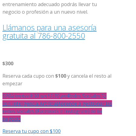
entrenamiento adecuado podrás llevar tu
negocio o profesión a un nuevo nivel.
Llámanos para una asesoría
gratuita al 786-800-2550
$300
Reserva cada cupo con
$100
y cancela el resto al
empezar
02
Diciembre
9:30 am
12:30 pm
Redes Sociales 🚀
con Inteligencia Artificial
Aprende a gestionar las
redes sociales (Facebook e Instagram) de tu
negocio
Reserva tu cupo con $100