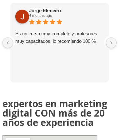
Jorge Ekmeiro
Raf
4 months ago
5 m
Es un curso muy completo y profesores
Miami Mar
muy capacitados, lo recomiendo 100 %
sorprender
las clase
clases de
instructo
son excele
contestar 
amor de p
escuela 💯
expertos en marketing
veces que
digital CON más de 20
años de experiencia