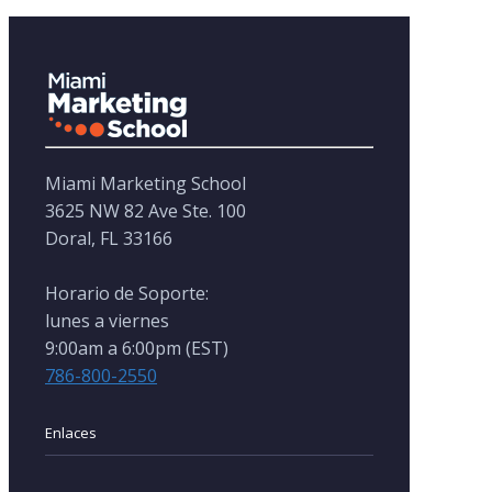
en explicar las cl
contestar sus inq
Alexandra es un 
persona! Recomi
escuela 💯 y segu
inscribiéndose la
que pueda.
Miami Marketing School
3625 NW 82 Ave Ste. 100
Doral, FL 33166
Horario de Soporte:
lunes a viernes
9:00am a 6:00pm (EST)
786-800-2550
Enlaces