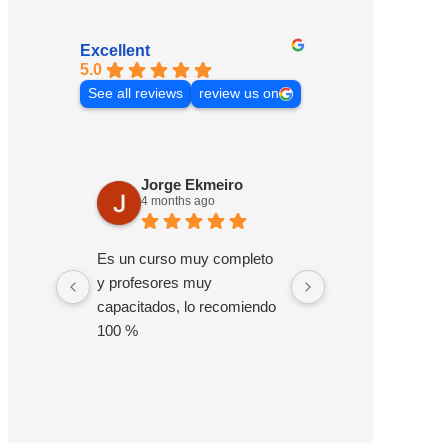
Excellent
5.0
See all reviews
review us on
Jorge Ekmeiro
Rafael Re
4 months ago
5 months ag
Es un curso muy completo
Miami Marketing 
y profesores muy
deja de sorprende
capacitados, lo recomiendo
esposa, Sasha. El
100 %
clases de Amazo
tomó unas clases
CapCut. Cuenta q
instructores com
y Albermary son 