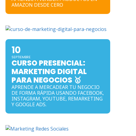
AMAZON DESDE CERO
10
SEPTIEMBRE
CURSO PRESENCIAL:
MARKETING DIGITAL
PARA NEGOCIOS 🥇
APRENDE A MERCADEAR TU NEGOCIO
DE FORMA RÁPIDA USANDO FACEBOOK,
INSTAGRAM, YOUTUBE, REMARKETING
Y GOOGLE ADS.