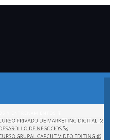
OS Y ENTRENAMIENTOS 🎯
CURSO PRIVADO DE MARKETING DIGITAL 🥇
DESAROLLO DE NEGOCIOS 🚀
CURSO GRUPAL CAPCUT VIDEO EDITING 📹