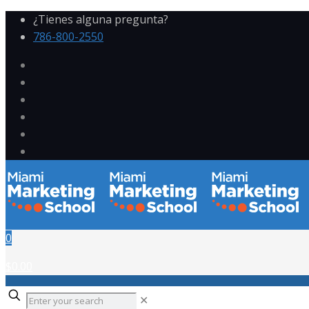
¿Tienes alguna pregunta?
786-800-2550
0
$0.00
✕