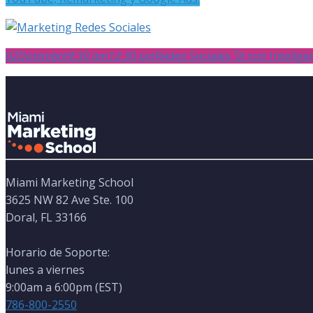
02
Diciembre
9:30 am
12:30 pm
Redes Sociales 🚀 con Inteligenc
Miami Marketing School
3625 NW 82 Ave Ste. 100
Doral, FL 33166
Horario de Soporte:
lunes a viernes
9:00am a 6:00pm (EST)
786-800-2550