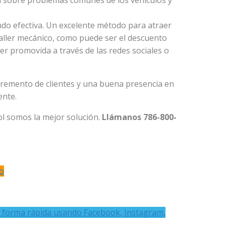
ión sobre problemas comunes de los vehículos y
ndo efectiva. Un excelente método para atraer
taller mecánico, como puede ser el descuento
ser promovida a través de las redes sociales o
ncremento de clientes y una buena presencia en
ente.
l somos la mejor solución.
Llámanos 786-800-
o
 forma rápida usando Facebook, Instagram,