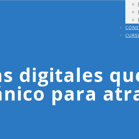
CONS
CURS
as digitales qu
ánico para atr