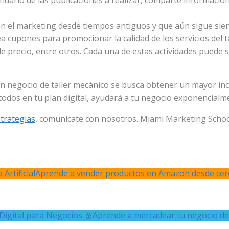
lendario de las publicaciones a realizar, comparte informac
en el marketing desde tiempos antiguos y que aún sigue sie
ea cupones para promocionar la calidad de los servicios del 
de precio, entre otros. Cada una de estas actividades puede 
 un negocio de taller mecánico se busca obtener un mayor i
todos en tu plan digital, ayudará a tu negocio exponencialm
strategias
, comunícate con nosotros. Miami Marketing Schoo
Artificial
Aprende a vender productos en Amazon desde cer
Digital para Negocios 🥇
Aprende a mercadear tu negocio de