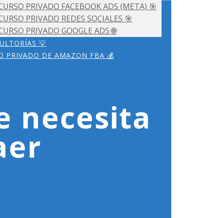
CURSO PRIVADO FACEBOOK ADS (META) 🎯
CURSO PRIVADO REDES SOCIALES 🎯
CURSO PRIVADO GOOGLE ADS 🌐
ULTORÍAS 💡
O PRIVADO DE AMAZON FBA 💰
e necesita
aer