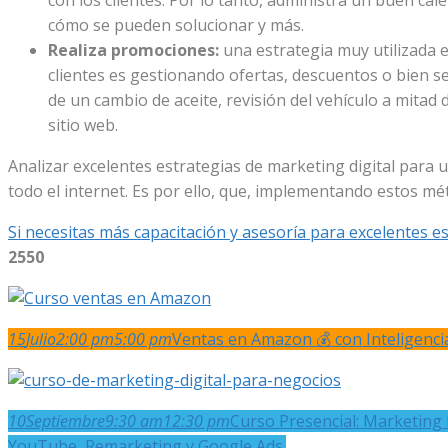
con los clientes. Por lo tanto, administra un buen ca
cómo se pueden solucionar y más.
Realiza promociones:
una estrategia muy utilizada 
clientes es gestionando ofertas, descuentos o bien s
de un cambio de aceite, revisión del vehículo a mitad 
sitio web.
Analizar excelentes estrategias de marketing digital para
todo el internet. Es por ello, que, implementando estos mé
Si necesitas más capacitación y asesoría para excelentes e
2550
15
Julio
2:00 pm
5:00 pm
Ventas en Amazon 💰 con Inteligencia 
10
Septiembre
9:30 am
12:30 pm
Curso Presencial: Marketing 
YouTube, Remarketing y Google Ads.