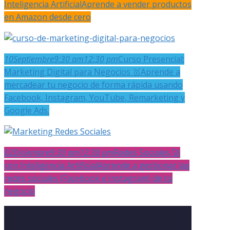
Inteligencia Artificial
Aprende a vender productos
en Amazon desde cero
10
Septiembre
9:30 am
12:30 pm
Curso Presencial:
Marketing Digital para Negocios 🥇
Aprende a
mercadear tu negocio de forma rápida usando
Facebook, Instagram, YouTube, Remarketing y
Google Ads.
02
Diciembre
9:30 am
12:30 pm
Redes Sociales 🚀
con Inteligencia Artificial
Aprende a gestionar las
redes sociales (Facebook e Instagram) de tu
negocio