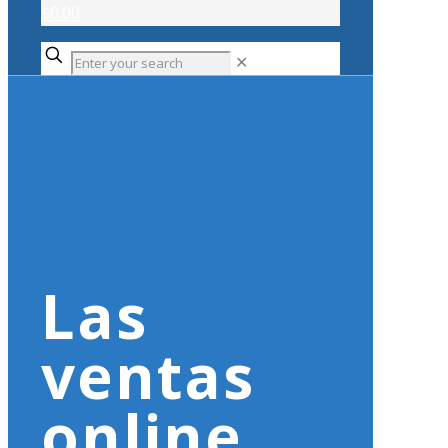
$0.00
✕
Las
ventas
online