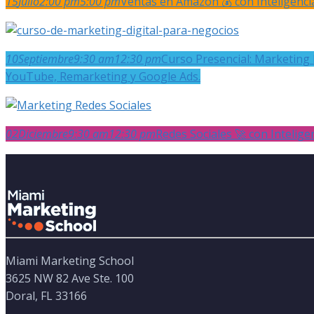
15
Julio
2:00 pm
5:00 pm
Ventas en Amazon 💰 con Inteligencia 
10
Septiembre
9:30 am
12:30 pm
Curso Presencial: Marketing 
YouTube, Remarketing y Google Ads.
02
Diciembre
9:30 am
12:30 pm
Redes Sociales 🚀 con Inteligenc
Miami Marketing School
3625 NW 82 Ave Ste. 100
Doral, FL 33166