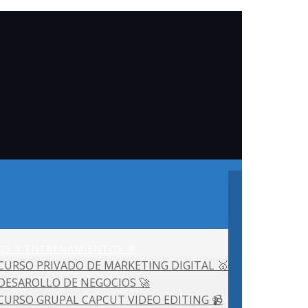
OS Y ENTRENAMIENTOS 🎯
CURSO PRIVADO DE MARKETING DIGITAL 🥇
DESAROLLO DE NEGOCIOS 🚀
CURSO GRUPAL CAPCUT VIDEO EDITING 📹