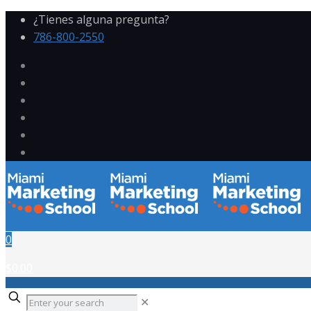
¿Tienes alguna pregunta?
786-800-2550
0
$0.00
✕