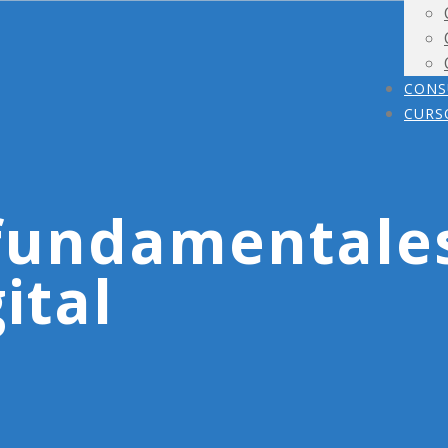
CONS
CURS
 fundamentale
ital