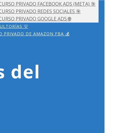
CURSO PRIVADO FACEBOOK ADS (META) 🎯
CURSO PRIVADO REDES SOCIALES 🎯
CURSO PRIVADO GOOGLE ADS 🌐
ULTORÍAS 💡
O PRIVADO DE AMAZON FBA 💰
s del