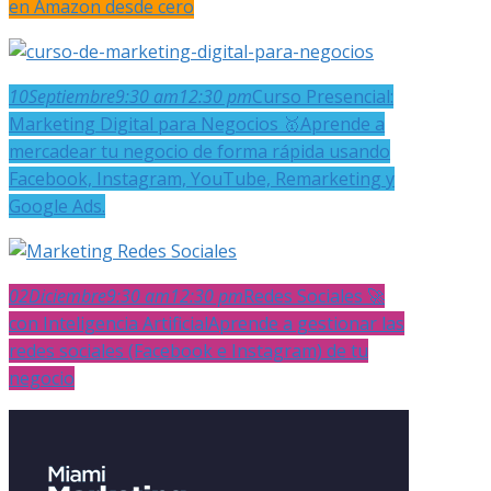
en Amazon desde cero
10
Septiembre
9:30 am
12:30 pm
Curso Presencial:
Marketing Digital para Negocios 🥇
Aprende a
mercadear tu negocio de forma rápida usando
Facebook, Instagram, YouTube, Remarketing y
Google Ads.
02
Diciembre
9:30 am
12:30 pm
Redes Sociales 🚀
con Inteligencia Artificial
Aprende a gestionar las
redes sociales (Facebook e Instagram) de tu
negocio