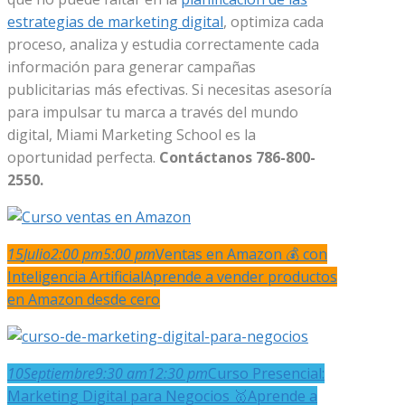
estrategias de marketing digital
, optimiza cada
proceso, analiza y estudia correctamente cada
información para generar campañas
publicitarias más efectivas. Si necesitas asesoría
para impulsar tu marca a través del mundo
digital, Miami Marketing School es la
oportunidad perfecta.
Contáctanos 786-800-
2550.
15
Julio
2:00 pm
5:00 pm
Ventas en Amazon 💰 con
Inteligencia Artificial
Aprende a vender productos
en Amazon desde cero
10
Septiembre
9:30 am
12:30 pm
Curso Presencial:
Marketing Digital para Negocios 🥇
Aprende a