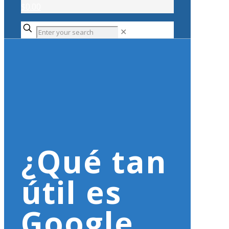
$0.00
✕
¿Qué tan
útil es
Google