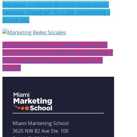
mercadear tu negocio de forma rápida usando
Facebook, Instagram, YouTube, Remarketing y
Google Ads.
02
Diciembre
9:30 am
12:30 pm
Redes Sociales 🚀
con Inteligencia Artificial
Aprende a gestionar las
redes sociales (Facebook e Instagram) de tu
negocio
Miami Marketing School
3625 NW 82 Ave Ste. 100