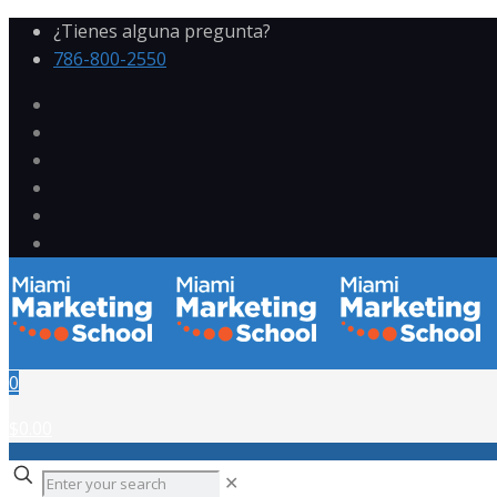
¿Tienes alguna pregunta?
786-800-2550
0
$0.00
✕