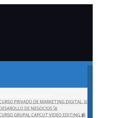
OS Y ENTRENAMIENTOS 🎯
CURSO PRIVADO DE MARKETING DIGITAL 🥇
DESAROLLO DE NEGOCIOS 🚀
CURSO GRUPAL CAPCUT VIDEO EDITING 📹